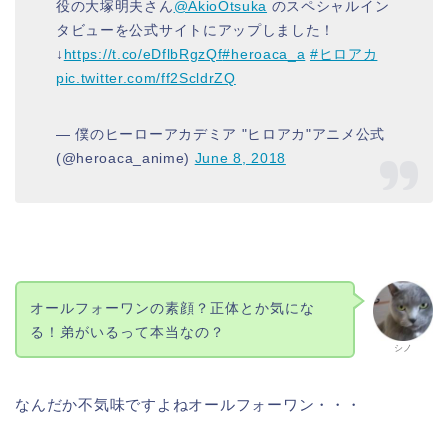
役の大塚明夫さん
@AkioOtsuka
のスペシャルイン
タビューを公式サイトにアップしました！
↓
https://t.co/eDflbRgzQf
#heroaca_a
#ヒロアカ
pic.twitter.com/ff2ScldrZQ
— 僕のヒーローアカデミア "ヒロアカ"アニメ公式
(@heroaca_anime)
June 8, 2018
オールフォーワンの素顔？正体とか気にな
る！弟がいるって本当なの？
シノ
なんだか不気味ですよねオールフォーワン・・・