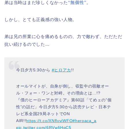
弟は当時はまだ珍しくなかった
“
無個性
”
。
しかし、とても正義感の強い人物。
弟は兄の所業に心を痛めるものの、力で敵わず、ただただ
抗い続けるのでした…
今日夕方5:30から
#ヒロアカ
!!
オールマイトが、自身が倒し、収監中の宿敵オー
ル・フォー・ワンと対峙。その理由とは…!?
『僕のヒーローアカデミア』第60話「てめェの”個
性”の話だ」今日夕方5:30から読売テレビ・日本テ
レビ系全国29局ネットでON
AIR!!
https://t.co/XNflvviWFO
#heroaca_a
pic.twitter.com/6RVwfjHgC5