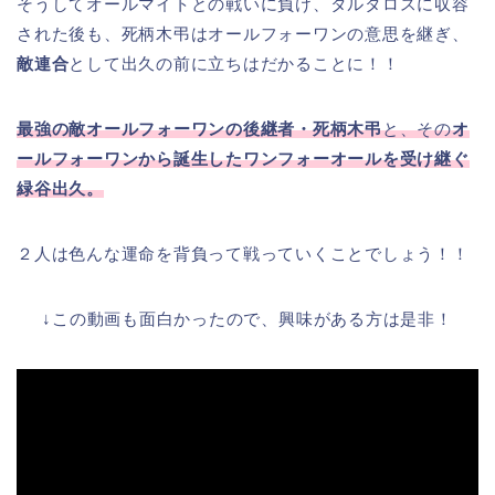
そうしてオールマイトとの戦いに負け、タルタロスに収容
された後も、死柄木弔はオールフォーワンの意思を継ぎ、
敵連合
として出久の前に立ちはだかることに！！
最強の敵オールフォーワンの後継者・死柄木弔
と、その
オ
ールフォーワンから誕生したワンフォーオールを受け継ぐ
緑谷出久。
２人は色んな運命を背負って戦っていくことでしょう！！
↓この動画も面白かったので、興味がある方は是非！