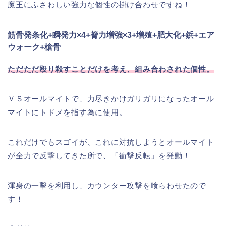
魔王にふさわしい強力な個性の掛け合わせですね！
筋骨発条化+瞬発力×4+膂力増強×3+増殖+肥大化+鋲+エア
ウォーク+槍骨
ただただ殴り殺すことだけを考え、組み合わされた個性。
ＶＳオールマイトで、力尽きかけガリガリになったオール
マイトにトドメを指す為に使用。
これだけでもスゴイが、これに対抗しようとオールマイト
が全力で反撃してきた所で、「衝撃反転」を発動！
渾身の一擊を利用し、カウンター攻撃を喰らわせたので
す！