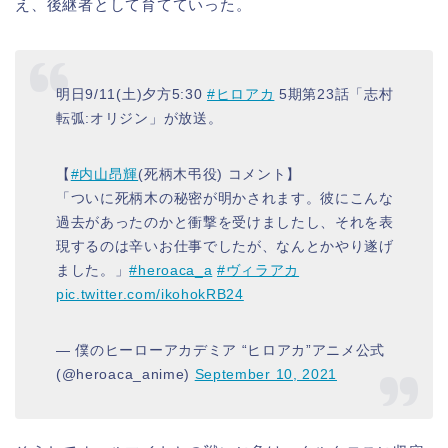
え、後継者として育てていった。
明日9/11(土)夕方5:30
#ヒロアカ
5期第23話「志村
転弧:オリジン」が放送。
【
#内山昂輝
(死柄木弔役) コメント】
「ついに死柄木の秘密が明かされます。彼にこんな
過去があったのかと衝撃を受けましたし、それを表
現するのは辛いお仕事でしたが、なんとかやり遂げ
ました。」
#heroaca_a
#ヴィラアカ
pic.twitter.com/ikohokRB24
— 僕のヒーローアカデミア “ヒロアカ”アニメ公式
(@heroaca_anime)
September 10, 2021