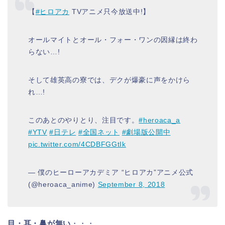
【
#ヒロアカ
TVアニメ只今放送中!】
オールマイトとオール・フォー・ワンの因縁は終わ
らない…!
そして雄英高の寮では、デクが爆豪に声をかけら
れ…!
このあとのやりとり、注目です。
#heroaca_a
#YTV
#日テレ
#全国ネット
#劇場版公開中
pic.twitter.com/4CDBFGGtIk
— 僕のヒーローアカデミア “ヒロアカ”アニメ公式
(@heroaca_anime)
September 8, 2018
目・耳・鼻が無い
・・・